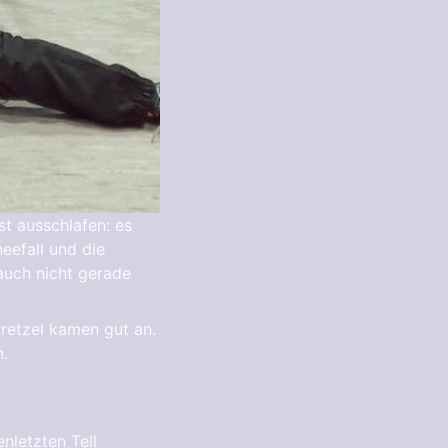
t ausschlafen: es
eefall und die
auch nicht gerade
retzel kamen gut an.
n.
nletzten Tell