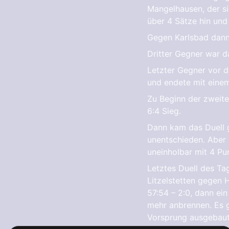
Mangelhausen, der si
über 4 Sätze hin und
Gegen Karlsbad dann 
Dritter Gegner war da
Letzter Gegner vor d
und endete mit einem
Zu Beginn der zweite
6:4 Sieg.
Dann kam das Duell g
unentschieden. Aber d
uneinholbar mit 4 Pu
Letztes Duell des Ta
Litzelstetten gegen 
57:54 – 2:0, dann ei
mehr anbrennen. Es g
Vorsprung ausgebaut