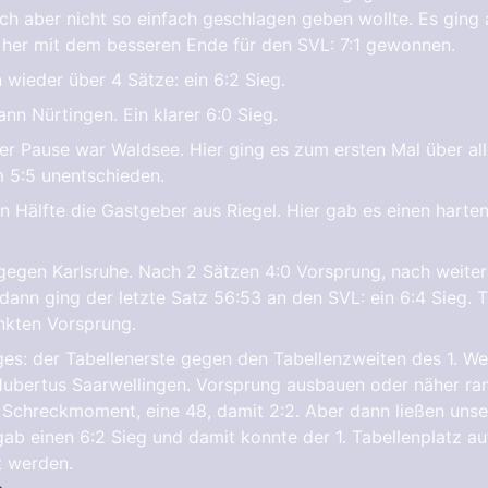
ch aber nicht so einfach geschlagen geben wollte. Es ging
 her mit dem besseren Ende für den SVL: 7:1 gewonnen.
wieder über 4 Sätze: ein 6:2 Sieg.
nn Nürtingen. Ein klarer 6:0 Sieg.
er Pause war Waldsee. Hier ging es zum ersten Mal über all
 5:5 unentschieden.
n Hälfte die Gastgeber aus Riegel. Hier gab es einen hart
egen Karlsruhe. Nach 2 Sätzen 4:0 Vorsprung, nach weiter
ann ging der letzte Satz 56:53 an den SVL: ein 6:4 Sieg. Ta
nkten Vorsprung.
ges: der Tabellenerste gegen den Tabellenzweiten des 1. W
Hubertus Saarwellingen. Vorsprung ausbauen oder näher ra
n Schreckmoment, eine 48, damit 2:2. Aber dann ließen unse
ab einen 6:2 Sieg und damit konnte der 1. Tabellenplatz auf
 werden.