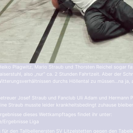
eiko Plagwitz, Mario Straub und Thorsten Reichel sogar fas
serstuhl, also „nur“ ca. 2 Stunden Fahrtzeit. Aber der Schn
Witterungsverhältnissen durchs Höllental zu müssen…na ja, 
Betreuer Josef Straub und Fanclub Uli Adam und Hermann P
tine Straub musste leider krankheitsbedingt zuhause bleibe
Ergebnisse dieses Wettkampftages findet ihr unter:
/Ergebnisse Liga
für den Tallbellenersten SV Litzelstetten gegen den Tabelle