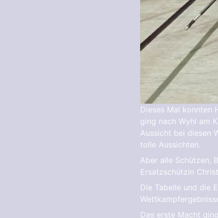
Dieses Mal konnten H
ging nach Wyhl am Kai
Aussicht bei diesen 
tolle Aussichten.
Aber alle Schützen, 
Ersatzschützin Chris
Die Tabelle und die 
Wettkampfergebnisse
Das erste Macht ging 