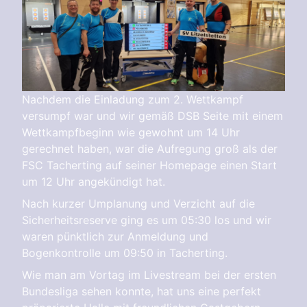
Nachdem die Einladung zum 2. Wettkampf
versumpf war und wir gemäß DSB Seite mit einem
Wettkampfbeginn wie gewohnt um 14 Uhr
gerechnet haben, war die Aufregung groß als der
FSC Tacherting auf seiner Homepage einen Start
um 12 Uhr angekündigt hat.
Nach kurzer Umplanung und Verzicht auf die
Sicherheitsreserve ging es um 05:30 los und wir
waren pünktlich zur Anmeldung und
Bogenkontrolle um 09:50 in Tacherting.
Wie man am Vortag im Livestream bei der ersten
Bundesliga sehen konnte, hat uns eine perfekt