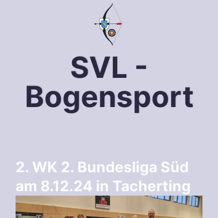
SVL -
Bogensport
2. WK 2. Bundesliga Süd
am 8.12.24 in Tacherting